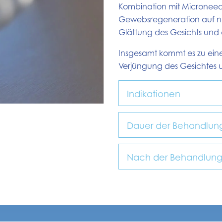
Kombination mit Microneedli
Gewebsregeneration auf nat
Glättung des Gesichts und d
Insgesamt kommt es zu ein
Verjüngung des Gesichtes 
Indikationen
Dauer der Behandlun
Nach der Behandlun