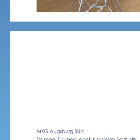
MKG Augsburg Süd
Dr. med. Dr. med. dent. Korbinian Seyboth