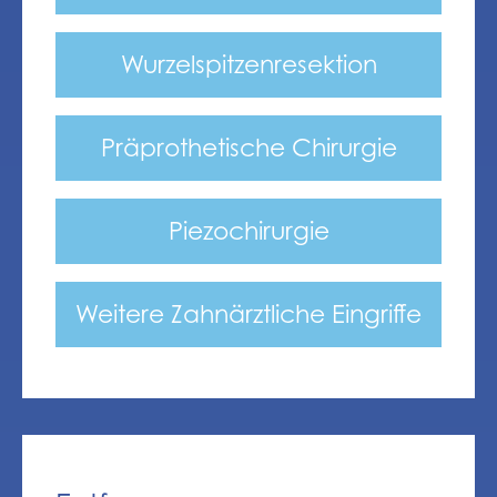
Wurzelspitzenresektion
Präprothetische Chirurgie
Piezochirurgie
Weitere Zahnärztliche Eingriffe