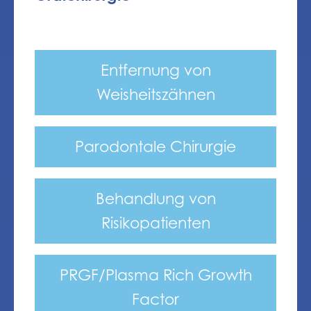
Entfernung von
Weisheitszähnen
Parodontale Chirurgie
Behandlung von
Risikopatienten
PRGF/Plasma Rich Growth
Factor